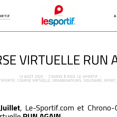
ORTIF
A
SE VIRTUELLE RUN 
12 AOÛT 2020
COURSE À PIED
,
LE-SPORTIF
 SPORTIF
,
COURSE VIRTUELLE
,
ORGANISATEURS
,
SOLIDAIRE
,
SPORT
Juillet
, Le-Sportif.com et Chrono-
irtuelle
RUN AGAIN.