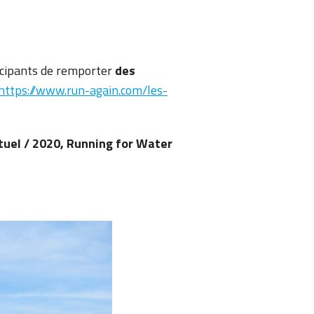
icipants de remporter
des
https://www.run-again.com/les-
tuel / 2020, Running for Water