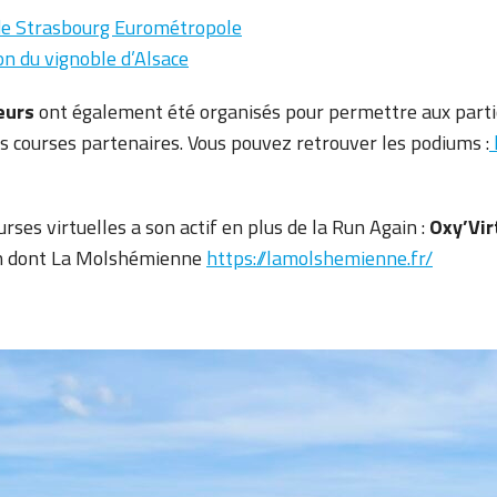
de Strasbourg Eurométropole
n du vignoble d’Alsace
reurs
ont également été organisés pour permettre aux part
s courses partenaires. Vous pouvez retrouver les podiums :
rses virtuelles a son actif en plus de la Run Again :
Oxy’Vir
on dont La Molshémienne
https://lamolshemienne.fr/