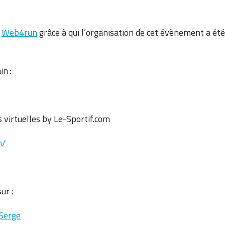
t
Web4run
grâce à qui l’organisation de cet évènement a été
in :
s virtuelles by Le-Sportif.com
m/
ur :
Serge